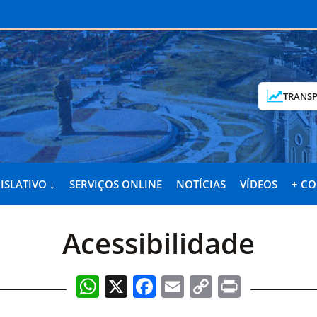
TRANSP
ISLATIVO ↓
SERVIÇOS ONLINE
NOTÍCIAS
VÍDEOS
+ C
Acessibilidade
WhatsApp
X
Facebook
Email
Copy
Print
Link