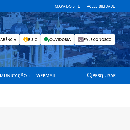
MAPA DO SITE
ACESSIBILIDADE
ARÊNCIA
E-SIC
OUVIDORIA
FALE CONOSCO
OMUNICAÇÃO ↓
WEBMAIL
PESQUISAR