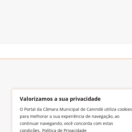
Valorizamos a sua privacidade
Endereço
O Portal da Câmara Municipal de Canindé utiliza cookies
Largo Francisco Xavier de Medeiros, S/N,
para melhorar a sua experiência de navegação, ao
Imaculada Conceição, CEP: 62.700-000 –
continuar navegando, você concorda com estas
Canindé/CE
condições.
Política de Privacidade