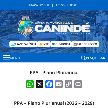
MAPA DO SITE
ACESSIBILIDADE
TRANSPARÊNCIA
E-SIC
OUVIDORIA
FALE CONOSCO
PESQUISAR
MENU
PPA - Plano Plurianual
WhatsApp
X
Facebook
Email
Copy
Print
Link
PPA – Plano Plurianual (2026 – 2029)