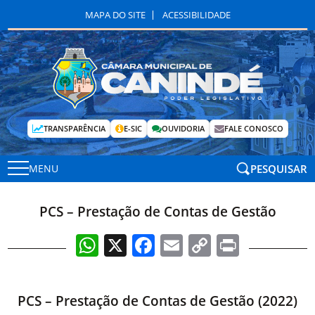
MAPA DO SITE
ACESSIBILIDADE
TRANSPARÊNCIA
E-SIC
OUVIDORIA
FALE CONOSCO
PESQUISAR
MENU
PCS – Prestação de Contas de Gestão
WhatsApp
X
Facebook
Email
Copy
Print
Link
PCS – Prestação de Contas de Gestão (2022)