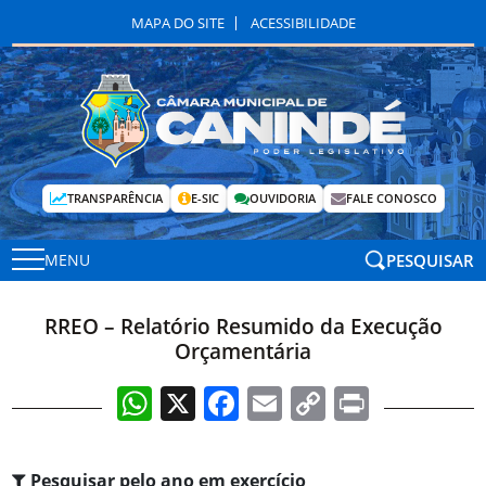
MAPA DO SITE
ACESSIBILIDADE
TRANSPARÊNCIA
E-SIC
OUVIDORIA
FALE CONOSCO
PESQUISAR
MENU
RREO – Relatório Resumido da Execução
Orçamentária
WhatsApp
X
Facebook
Email
Copy
Print
Link
Pesquisar pelo ano em exercício