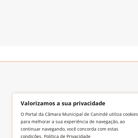
Valorizamos a sua privacidade
Endereço
O Portal da Câmara Municipal de Canindé utiliza cookies
Largo Francisco Xavier de Medeiros, S/N,
para melhorar a sua experiência de navegação, ao
Imaculada Conceição, CEP: 62.700-000 –
continuar navegando, você concorda com estas
Canindé/CE
condições.
Política de Privacidade