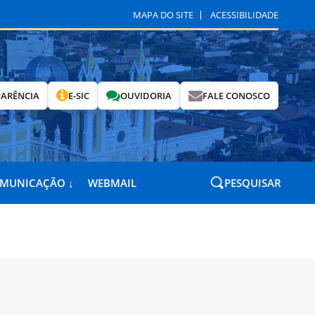
MAPA DO SITE
ACESSIBILIDADE
ARÊNCIA
E-SIC
OUVIDORIA
FALE CONOSCO
OMUNICAÇÃO ↓
WEBMAIL
PESQUISAR