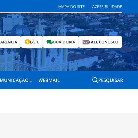
MAPA DO SITE
ACESSIBILIDADE
ARÊNCIA
E-SIC
OUVIDORIA
FALE CONOSCO
OMUNICAÇÃO ↓
WEBMAIL
PESQUISAR