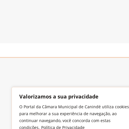
Valorizamos a sua privacidade
Endereço
O Portal da Câmara Municipal de Canindé utiliza cookies
Largo Francisco Xavier de Medeiros, S/N,
para melhorar a sua experiência de navegação, ao
Imaculada Conceição, CEP: 62.700-000 –
continuar navegando, você concorda com estas
Canindé/CE
condições.
Política de Privacidade