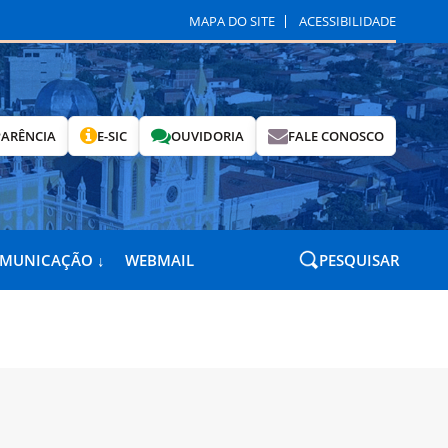
MAPA DO SITE
ACESSIBILIDADE
ARÊNCIA
E-SIC
OUVIDORIA
FALE CONOSCO
OMUNICAÇÃO ↓
WEBMAIL
PESQUISAR