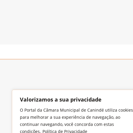
Valorizamos a sua privacidade
Endereço
O Portal da Câmara Municipal de Canindé utiliza cookies
Largo Francisco Xavier de Medeiros, S/N,
para melhorar a sua experiência de navegação, ao
Imaculada Conceição, CEP: 62.700-000 –
continuar navegando, você concorda com estas
Canindé/CE
condições.
Política de Privacidade