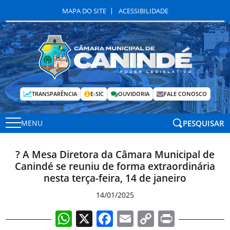
MAPA DO SITE
ACESSIBILIDADE
TRANSPARÊNCIA
E-SIC
OUVIDORIA
FALE CONOSCO
PESQUISAR
MENU
? A Mesa Diretora da Câmara Municipal de
Canindé se reuniu de forma extraordinária
nesta terça-feira, 14 de janeiro
14/01/2025
WhatsApp
X
Facebook
Email
Copy
Print