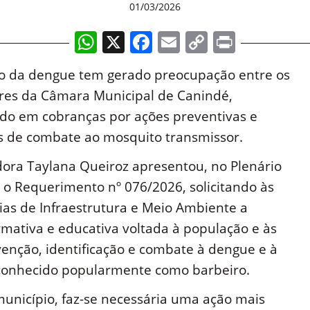
01/03/2026
WhatsApp
X
Facebook
Email
Copy
Print
Link
o da dengue tem gerado preocupação entre os
res da Câmara Municipal de Canindé,
ndo em cobranças por ações preventivas e
s de combate ao mosquito transmissor.
ora Taylana Queiroz apresentou, no Plenário
 o Requerimento nº 076/2026, solicitando às
ias de Infraestrutura e Meio Ambiente a
mativa e educativa voltada à população e às
venção, identificação e combate à dengue e à
 conhecido popularmente como barbeiro.
nicípio, faz-se necessária uma ação mais