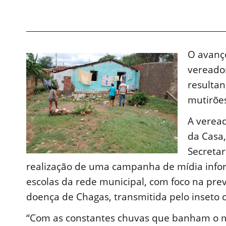
O avanç
vereado
resulta
mutirõe
A veread
da Casa,
Secretar
realização de uma campanha de mídia infor
escolas da rede municipal, com foco na pre
doença de Chagas, transmitida pelo inseto
“Com as constantes chuvas que banham o mu