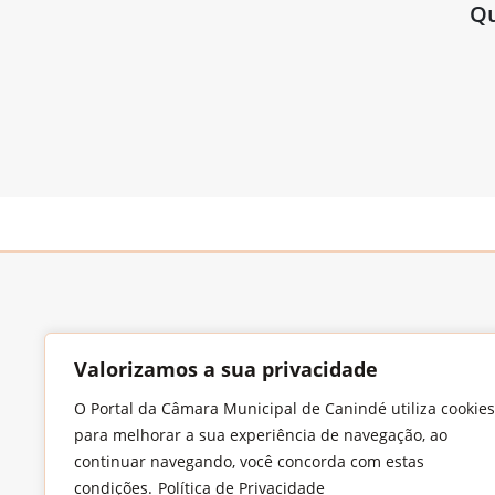
Qu
Valorizamos a sua privacidade
O Portal da Câmara Municipal de Canindé utiliza cookies
Endereço
para melhorar a sua experiência de navegação, ao
continuar navegando, você concorda com estas
Largo Francisco Xavier de Medeiros, S/N,
condições.
Política de Privacidade
Imaculada Conceição, CEP: 62.700-000 –