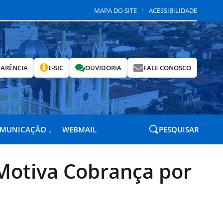
MAPA DO SITE
ACESSIBILIDADE
ARÊNCIA
E-SIC
OUVIDORIA
FALE CONOSCO
OMUNICAÇÃO ↓
WEBMAIL
PESQUISAR
Motiva Cobrança por