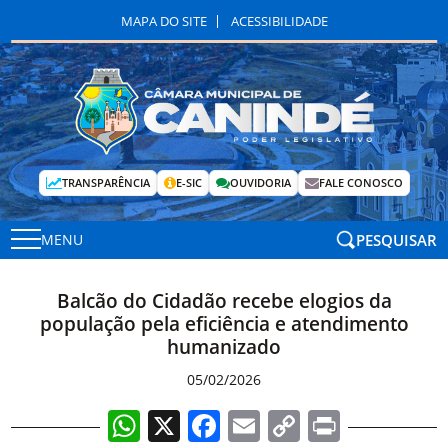
MAPA DO SITE
ACESSIBILIDADE
TRANSPARÊNCIA
E-SIC
OUVIDORIA
FALE CONOSCO
PESQUISAR
MENU
Balcão do Cidadão recebe elogios da
população pela eficiência e atendimento
humanizado
05/02/2026
WhatsApp
X
Facebook
Email
Copy
Print