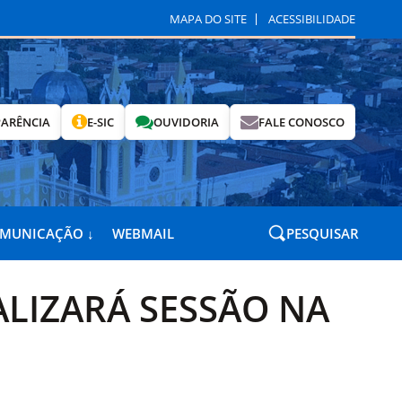
MAPA DO SITE
ACESSIBILIDADE
ARÊNCIA
E-SIC
OUVIDORIA
FALE CONOSCO
OMUNICAÇÃO ↓
WEBMAIL
PESQUISAR
LIZARÁ SESSÃO NA