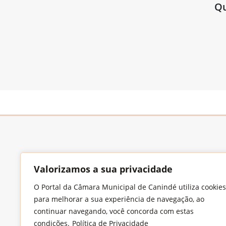
Qu
Valorizamos a sua privacidade
O Portal da Câmara Municipal de Canindé utiliza cookies
Endereço
para melhorar a sua experiência de navegação, ao
Largo Francisco Xavier de Medeiros, S/N,
continuar navegando, você concorda com estas
Imaculada Conceição, CEP: 62.700-000 –
condições.
Política de Privacidade