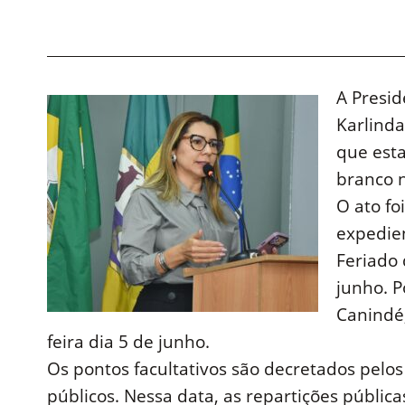
A Presi
Karlinda
que esta
branco n
O ato fo
expedien
Feriado 
junho. P
Canindé,
feira dia 5 de junho.
Os pontos facultativos são decretados pelos
públicos. Nessa data, as repartições públic