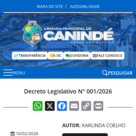
MAPA DO SITE
ACESSIBILIDADE
TRANSPARÊNCIA
E-SIC
OUVIDORIA
FALE CONOSCO
PESQUISAR
MENU
Decreto Legislativo N° 001/2026
WhatsApp
X
Facebook
Email
Copy
Print
Link
AUTOR:
KARLINDA COELHO
10/02/2026