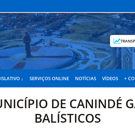
TRANSP
ISLATIVO ↓
SERVIÇOS ONLINE
NOTÍCIAS
VÍDEOS
+ C
NICÍPIO DE CANINDÉ 
BALÍSTICOS