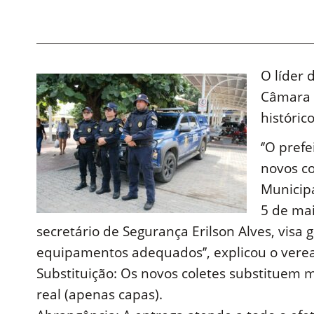
O líder 
Câmara 
históric
‘’O pref
novos co
Municip
5 de mai
secretário de Segurança Erilson Alves, visa 
equipamentos adequados’’, explicou o vere
Substituição: Os novos coletes substituem 
real (apenas capas).