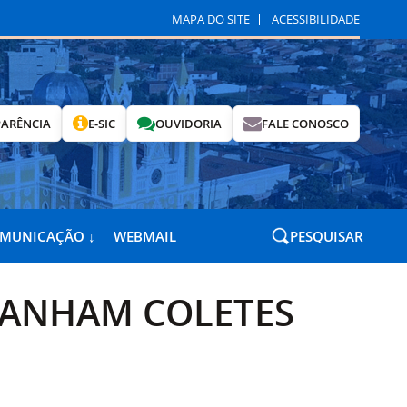
MAPA DO SITE
ACESSIBILIDADE
ARÊNCIA
E-SIC
OUVIDORIA
FALE CONOSCO
OMUNICAÇÃO ↓
WEBMAIL
PESQUISAR
GANHAM COLETES