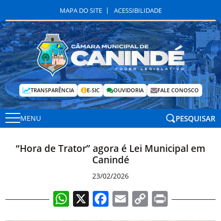
MAPA DO SITE
ACESSIBILIDADE
TRANSPARÊNCIA
E-SIC
OUVIDORIA
FALE CONOSCO
PESQUISAR
MENU
“Hora de Trator” agora é Lei Municipal em
Canindé
23/02/2026
WhatsApp
X
Facebook
Email
Copy
Print
Link