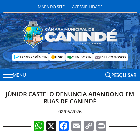
MAPA DO SITE
ACESSIBILIDADE
TRANSPARÊNCIA
E-SIC
OUVIDORIA
FALE CONOSCO
PESQUISAR
MENU
JÚNIOR CASTELO DENUNCIA ABANDONO EM
RUAS DE CANINDÉ
08/06/2026
WhatsApp
X
Facebook
Email
Copy
Print
Link