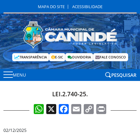
MAPA DO SITE
ACESSIBILIDADE
TRANSPARÊNCIA
E-SIC
OUVIDORIA
FALE CONOSCO
PESQUISAR
MENU
LEI.2.740-25.
WhatsApp
X
Facebook
Email
Copy
Print
Link
02/12/2025