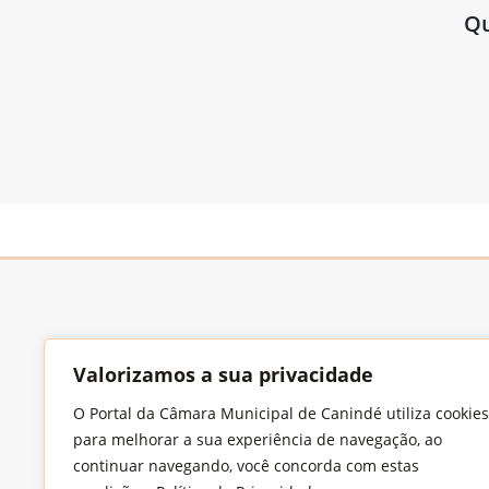
Qu
Valorizamos a sua privacidade
O Portal da Câmara Municipal de Canindé utiliza cookies
Endereço
para melhorar a sua experiência de navegação, ao
Largo Francisco Xavier de Medeiros, S/N,
continuar navegando, você concorda com estas