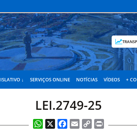
TRANSP
ISLATIVO ↓
SERVIÇOS ONLINE
NOTÍCIAS
VÍDEOS
+ C
LEI.2749-25
WhatsApp
X
Facebook
Email
Copy
Print
Link