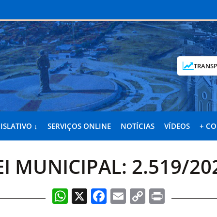
TRANSP
ISLATIVO ↓
SERVIÇOS ONLINE
NOTÍCIAS
VÍDEOS
+ C
EI MUNICIPAL: 2.519/20
WhatsApp
X
Facebook
Email
Copy
Print
Link