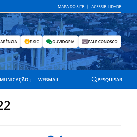
MAPA DO SITE
ACESSIBILIDADE
ARÊNCIA
E-SIC
OUVIDORIA
FALE CONOSCO
OMUNICAÇÃO ↓
WEBMAIL
PESQUISAR
22