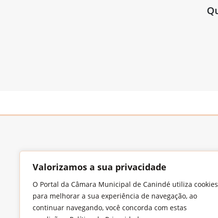
Qu
Valorizamos a sua privacidade
O Portal da Câmara Municipal de Canindé utiliza cookies
Endereço
para melhorar a sua experiência de navegação, ao
Largo Francisco Xavier de Medeiros, S/N,
continuar navegando, você concorda com estas