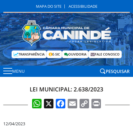
MAPA DO SITE
ACESSIBILIDADE
TRANSPARÊNCIA
E-SIC
OUVIDORIA
FALE CONOSCO
PESQUISAR
MENU
LEI MUNICIPAL: 2.638/2023
WhatsApp
X
Facebook
Email
Copy
Print
Link
12/04/2023