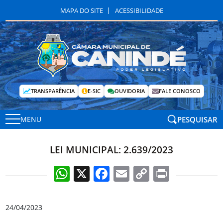
MAPA DO SITE
ACESSIBILIDADE
TRANSPARÊNCIA
E-SIC
OUVIDORIA
FALE CONOSCO
PESQUISAR
MENU
LEI MUNICIPAL: 2.639/2023
WhatsApp
X
Facebook
Email
Copy
Print
Link
24/04/2023