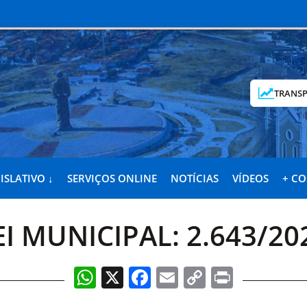
TRANSP
ISLATIVO ↓
SERVIÇOS ONLINE
NOTÍCIAS
VÍDEOS
+ C
EI MUNICIPAL: 2.643/20
WhatsApp
X
Facebook
Email
Copy
Print
Link