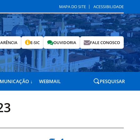
MAPA DO SITE
ACESSIBILIDADE
ARÊNCIA
E-SIC
OUVIDORIA
FALE CONOSCO
OMUNICAÇÃO ↓
WEBMAIL
PESQUISAR
23