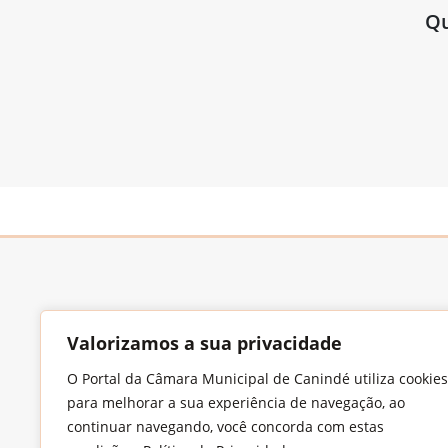
Qu
Valorizamos a sua privacidade
O Portal da Câmara Municipal de Canindé utiliza cookies
Endereço
para melhorar a sua experiência de navegação, ao
Largo Francisco Xavier de Medeiros, S/N,
continuar navegando, você concorda com estas