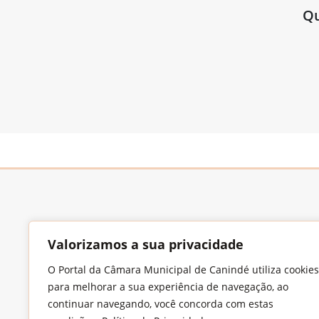
Qu
Valorizamos a sua privacidade
O Portal da Câmara Municipal de Canindé utiliza cookies
Endereço
para melhorar a sua experiência de navegação, ao
Largo Francisco Xavier de Medeiros, S/N,
continuar navegando, você concorda com estas