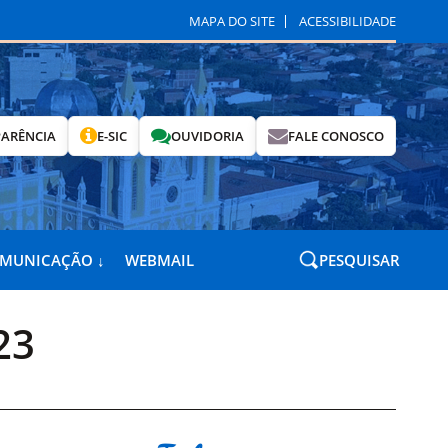
MAPA DO SITE
ACESSIBILIDADE
ARÊNCIA
E-SIC
OUVIDORIA
FALE CONOSCO
OMUNICAÇÃO ↓
WEBMAIL
PESQUISAR
23