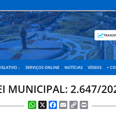
TRANSP
ISLATIVO ↓
SERVIÇOS ONLINE
NOTÍCIAS
VÍDEOS
+ C
EI MUNICIPAL: 2.647/20
WhatsApp
X
Facebook
Email
Copy
Print
Link