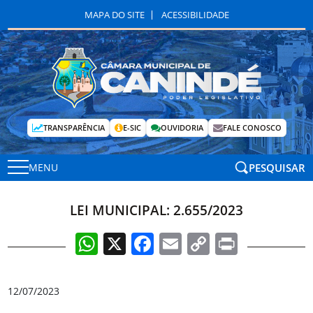
MAPA DO SITE
ACESSIBILIDADE
TRANSPARÊNCIA
E-SIC
OUVIDORIA
FALE CONOSCO
PESQUISAR
MENU
LEI MUNICIPAL: 2.655/2023
WhatsApp
X
Facebook
Email
Copy
Print
Link
12/07/2023