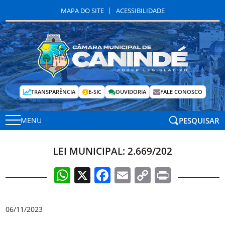
MAPA DO SITE
ACESSIBILIDADE
TRANSPARÊNCIA
E-SIC
OUVIDORIA
FALE CONOSCO
PESQUISAR
MENU
LEI MUNICIPAL: 2.669/202
WhatsApp
X
Facebook
Email
Copy
Print
Link
06/11/2023