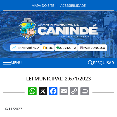
MAPA DO SITE
ACESSIBILIDADE
TRANSPARÊNCIA
E-SIC
OUVIDORIA
FALE CONOSCO
PESQUISAR
MENU
LEI MUNICIPAL: 2.671/2023
WhatsApp
X
Facebook
Email
Copy
Print
Link
16/11/2023