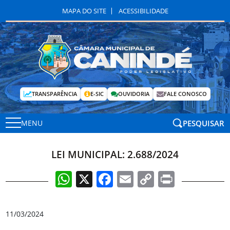
MAPA DO SITE
ACESSIBILIDADE
TRANSPARÊNCIA
E-SIC
OUVIDORIA
FALE CONOSCO
PESQUISAR
MENU
LEI MUNICIPAL: 2.688/2024
WhatsApp
X
Facebook
Email
Copy
Print
Link
11/03/2024