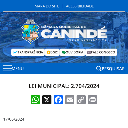
MAPA DO SITE
ACESSIBILIDADE
TRANSPARÊNCIA
E-SIC
OUVIDORIA
FALE CONOSCO
PESQUISAR
MENU
LEI MUNICIPAL: 2.704/2024
WhatsApp
X
Facebook
Email
Copy
Print
Link
17/06/2024