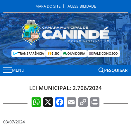
MAPA DO SITE
ACESSIBILIDADE
TRANSPARÊNCIA
E-SIC
OUVIDORIA
FALE CONOSCO
PESQUISAR
MENU
LEI MUNICIPAL: 2.706/2024
WhatsApp
X
Facebook
Email
Copy
Print
Link
03/07/2024