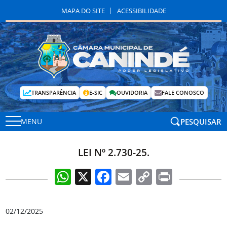
MAPA DO SITE
ACESSIBILIDADE
TRANSPARÊNCIA
E-SIC
OUVIDORIA
FALE CONOSCO
PESQUISAR
MENU
LEI Nº 2.730-25.
WhatsApp
X
Facebook
Email
Copy
Print
Link
02/12/2025