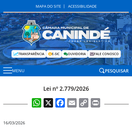
MAPA DO SITE
ACESSIBILIDADE
TRANSPARÊNCIA
E-SIC
OUVIDORIA
FALE CONOSCO
PESQUISAR
MENU
Lei nº 2.779/2026
WhatsApp
X
Facebook
Email
Copy
Print
Link
16/03/2026