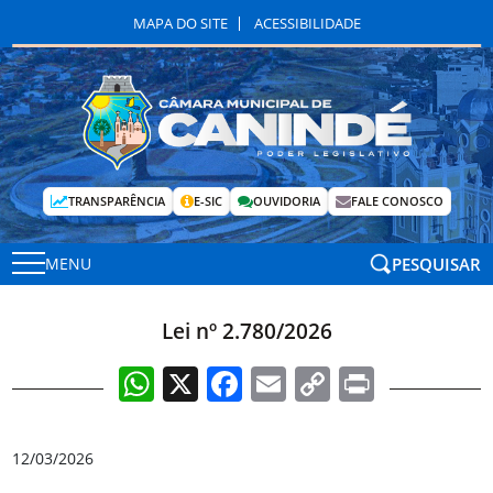
MAPA DO SITE
ACESSIBILIDADE
TRANSPARÊNCIA
E-SIC
OUVIDORIA
FALE CONOSCO
PESQUISAR
MENU
Lei nº 2.780/2026
WhatsApp
X
Facebook
Email
Copy
Print
Link
12/03/2026