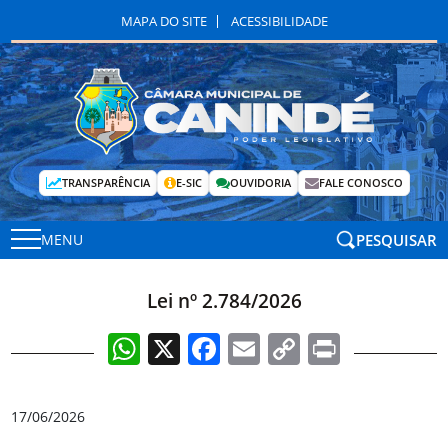
MAPA DO SITE
ACESSIBILIDADE
TRANSPARÊNCIA
E-SIC
OUVIDORIA
FALE CONOSCO
PESQUISAR
MENU
Lei nº 2.784/2026
WhatsApp
X
Facebook
Email
Copy
Print
Link
17/06/2026