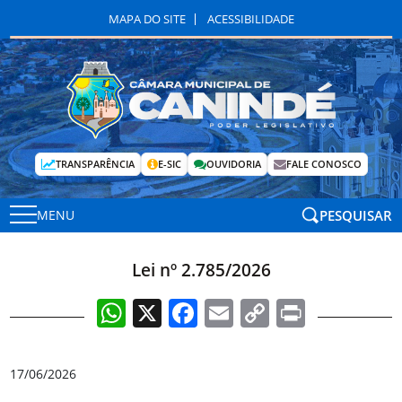
MAPA DO SITE
ACESSIBILIDADE
TRANSPARÊNCIA
E-SIC
OUVIDORIA
FALE CONOSCO
PESQUISAR
MENU
Lei nº 2.785/2026
WhatsApp
X
Facebook
Email
Copy
Print
Link
17/06/2026