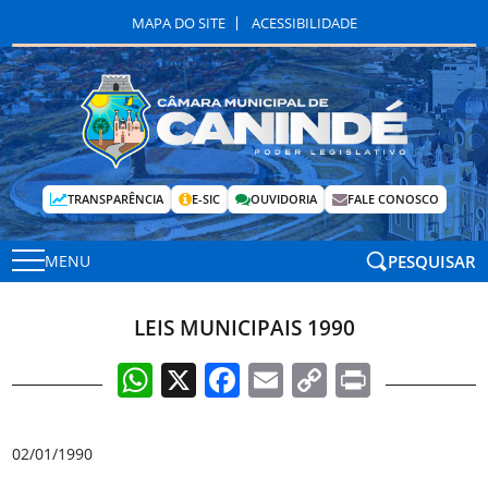
MAPA DO SITE
ACESSIBILIDADE
TRANSPARÊNCIA
E-SIC
OUVIDORIA
FALE CONOSCO
PESQUISAR
MENU
LEIS MUNICIPAIS 1990
WhatsApp
X
Facebook
Email
Copy
Print
Link
02/01/1990