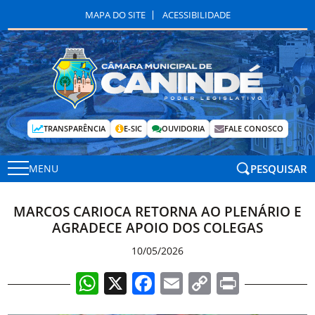
MAPA DO SITE
ACESSIBILIDADE
TRANSPARÊNCIA
E-SIC
OUVIDORIA
FALE CONOSCO
PESQUISAR
MENU
MARCOS CARIOCA RETORNA AO PLENÁRIO E
AGRADECE APOIO DOS COLEGAS
10/05/2026
WhatsApp
X
Facebook
Email
Copy
Print
Link