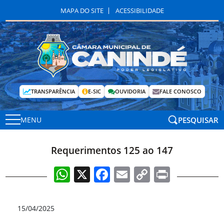
MAPA DO SITE
ACESSIBILIDADE
TRANSPARÊNCIA
E-SIC
OUVIDORIA
FALE CONOSCO
PESQUISAR
MENU
Requerimentos 125 ao 147
WhatsApp
X
Facebook
Email
Copy
Print
Link
15/04/2025