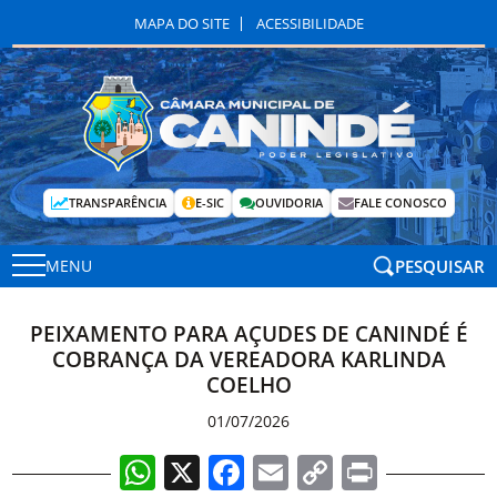
MAPA DO SITE
ACESSIBILIDADE
TRANSPARÊNCIA
E-SIC
OUVIDORIA
FALE CONOSCO
PESQUISAR
MENU
PEIXAMENTO PARA AÇUDES DE CANINDÉ É
COBRANÇA DA VEREADORA KARLINDA
COELHO
01/07/2026
WhatsApp
X
Facebook
Email
Copy
Print