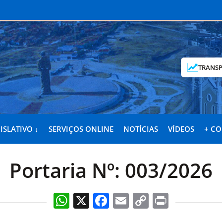
TRANSP
ISLATIVO ↓
SERVIÇOS ONLINE
NOTÍCIAS
VÍDEOS
+ C
Portaria Nº: 003/2026
WhatsApp
X
Facebook
Email
Copy
Print
Link