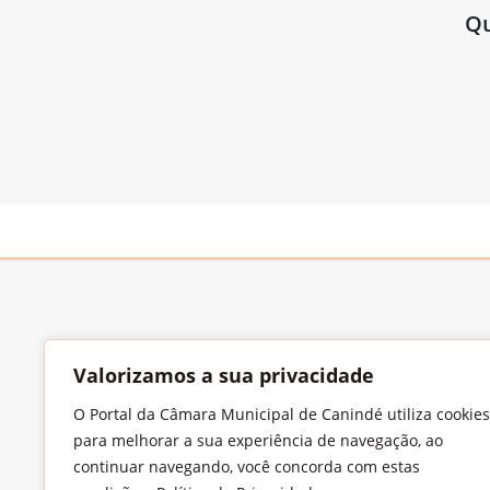
Qu
Valorizamos a sua privacidade
O Portal da Câmara Municipal de Canindé utiliza cookies
Endereço
para melhorar a sua experiência de navegação, ao
Largo Francisco Xavier de Medeiros, S/N,
continuar navegando, você concorda com estas