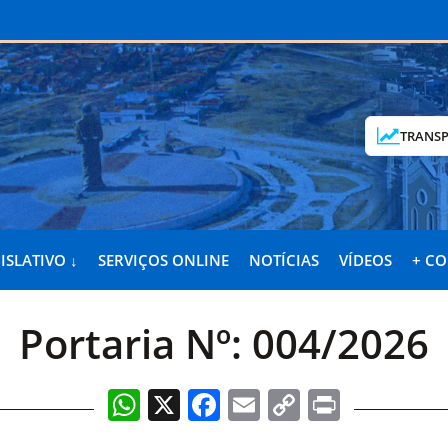
TRANSP
ISLATIVO ↓
SERVIÇOS ONLINE
NOTÍCIAS
VÍDEOS
+ C
Portaria Nº: 004/2026
WhatsApp
X
Facebook
Email
Copy
Print
Link