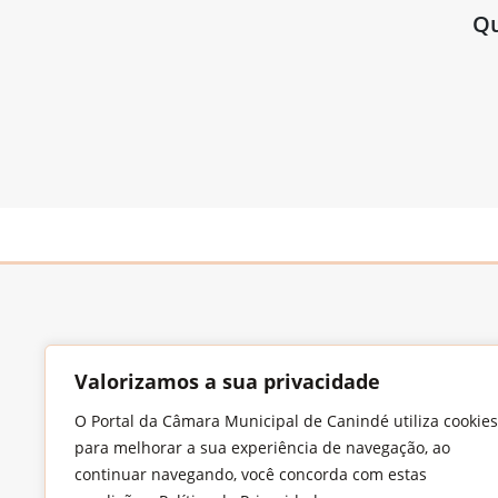
Qu
Valorizamos a sua privacidade
O Portal da Câmara Municipal de Canindé utiliza cookies
Endereço
para melhorar a sua experiência de navegação, ao
Largo Francisco Xavier de Medeiros, S/N,
continuar navegando, você concorda com estas