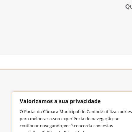
Qu
Valorizamos a sua privacidade
O Portal da Câmara Municipal de Canindé utiliza cookies
Endereço
para melhorar a sua experiência de navegação, ao
Largo Francisco Xavier de Medeiros, S/N,
continuar navegando, você concorda com estas