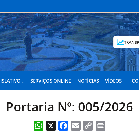
TRANSP
ISLATIVO ↓
SERVIÇOS ONLINE
NOTÍCIAS
VÍDEOS
+ C
Portaria Nº: 005/2026
WhatsApp
X
Facebook
Email
Copy
Print
Link