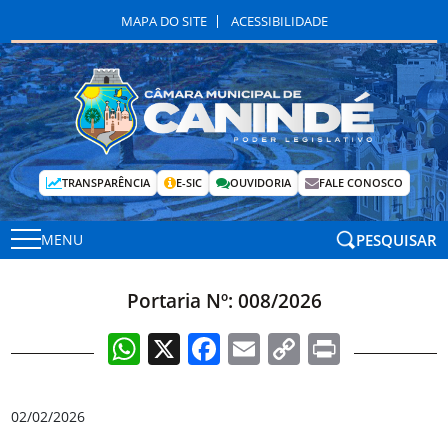
MAPA DO SITE
ACESSIBILIDADE
TRANSPARÊNCIA
E-SIC
OUVIDORIA
FALE CONOSCO
PESQUISAR
MENU
Portaria Nº: 008/2026
WhatsApp
X
Facebook
Email
Copy
Print
Link
02/02/2026