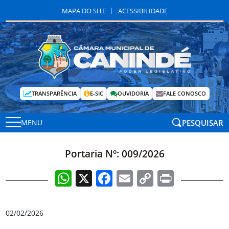
MAPA DO SITE
ACESSIBILIDADE
TRANSPARÊNCIA
E-SIC
OUVIDORIA
FALE CONOSCO
PESQUISAR
MENU
Portaria Nº: 009/2026
WhatsApp
X
Facebook
Email
Copy
Print
Link
02/02/2026