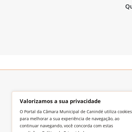
Qu
Valorizamos a sua privacidade
O Portal da Câmara Municipal de Canindé utiliza cookies
Endereço
para melhorar a sua experiência de navegação, ao
Largo Francisco Xavier de Medeiros, S/N,
continuar navegando, você concorda com estas