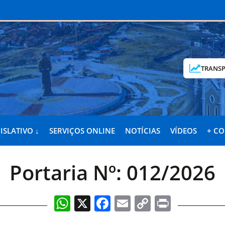
TRANSP
ISLATIVO ↓
SERVIÇOS ONLINE
NOTÍCIAS
VÍDEOS
+ C
Portaria Nº: 012/2026
WhatsApp
X
Facebook
Email
Copy
Print
Link