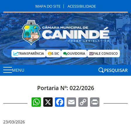
MAPA DO SITE
ACESSIBILIDADE
TRANSPARÊNCIA
E-SIC
OUVIDORIA
FALE CONOSCO
PESQUISAR
MENU
Portaria Nº: 022/2026
WhatsApp
X
Facebook
Email
Copy
Print
Link
23/03/2026