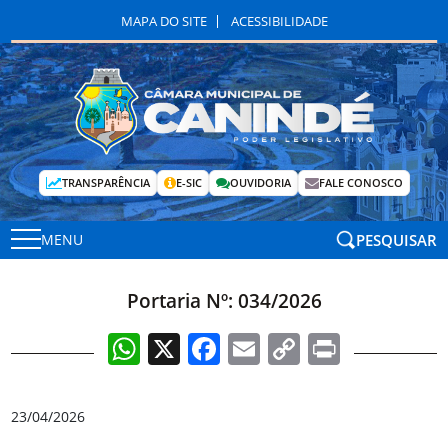
MAPA DO SITE
ACESSIBILIDADE
TRANSPARÊNCIA
E-SIC
OUVIDORIA
FALE CONOSCO
PESQUISAR
MENU
Portaria Nº: 034/2026
WhatsApp
X
Facebook
Email
Copy
Print
Link
23/04/2026