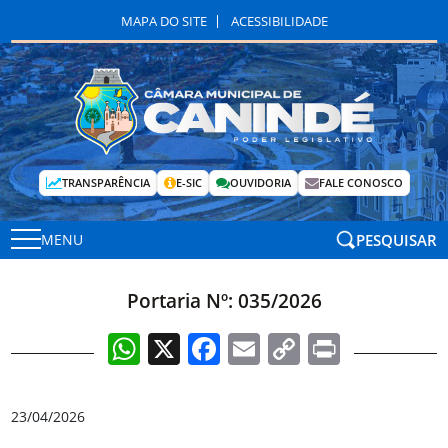
MAPA DO SITE
ACESSIBILIDADE
TRANSPARÊNCIA
E-SIC
OUVIDORIA
FALE CONOSCO
PESQUISAR
MENU
Portaria Nº: 035/2026
WhatsApp
X
Facebook
Email
Copy
Print
Link
23/04/2026