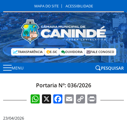
MAPA DO SITE
ACESSIBILIDADE
TRANSPARÊNCIA
E-SIC
OUVIDORIA
FALE CONOSCO
PESQUISAR
MENU
Portaria Nº: 036/2026
WhatsApp
X
Facebook
Email
Copy
Print
Link
23/04/2026