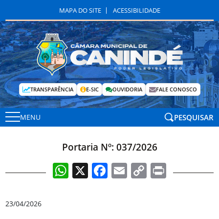
MAPA DO SITE
ACESSIBILIDADE
TRANSPARÊNCIA
E-SIC
OUVIDORIA
FALE CONOSCO
PESQUISAR
MENU
Portaria Nº: 037/2026
WhatsApp
X
Facebook
Email
Copy
Print
Link
23/04/2026