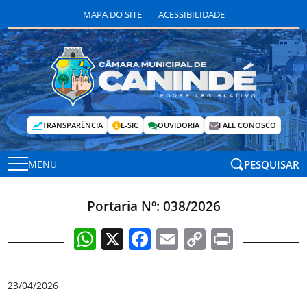
MAPA DO SITE
ACESSIBILIDADE
TRANSPARÊNCIA
E-SIC
OUVIDORIA
FALE CONOSCO
PESQUISAR
MENU
Portaria Nº: 038/2026
WhatsApp
X
Facebook
Email
Copy
Print
Link
23/04/2026